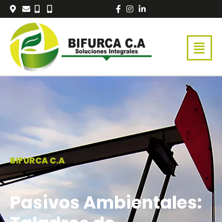
Ir
al
contenido
BIFURCA C.A
Pasivos Ambientales: